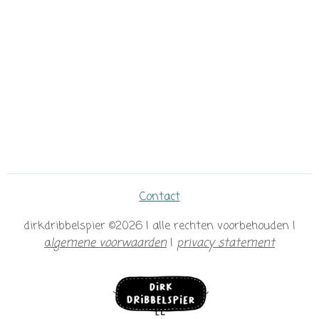
Contact
dirkdribbelspier ©2026 | alle rechten voorbehouden |
a
lgemene voorwaarden
|
privacy statement