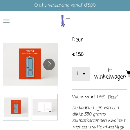
Gratis verzending vanaf €15,00
Ga
direct
naar
de
hoofdinhoud
Deur
€ 1,50
In
winkelwagen
Wenskaart (A6)
'Deur'
De kaarten zijn van een
dikke 350 grams
sulfaatkartonnen kwaliteit
met een matte afwerking!