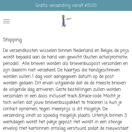
Gratis verzending vanaf €15,00
Ga
direct
naar
de
hoofdinhoud
Shipping
De verzendkosten wisselen binnen Nederland en Belgie, de prijs
wordt bepaald aan de hand van gewicht (buiten actie/promotie
periode). Alle brieven worden als brievenbuspost verzonden en
zijn daarom niet verzekerd. De kaartjes die handgeschreven
worden zullen 1 dag voor aangegeven datum op de post
worden gedaan. Dit ervan uitgaande dat de de meeste brieven
de volgende dag arriveren. Grote bestellingen zullen worden
verzonden in een doos inclusief track &trace-code. Mocht je
toch willen dat jouw brievenbuspakket te traceren is kun je
contact opnemen, tegen meerprijs is dit mogelijk. De
verzending vindt zo spoedig mogelijk plaats. Uiterlijk binnen 3
werkdagen wordt het pakje gepost. Het wordt in een stevige
envelop met kartonnen omslag verstuurd zodat de nieuwstaat