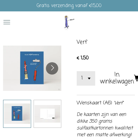
Gratis verzending vanaf €15,00
Ga
direct
naar
de
hoofdinhoud
Verf
€ 1,50
In
winkelwagen
Wenskaart (A6)
'Verf'
De kaarten zijn van een
dikke 350 grams
sulfaatkartonnen kwaliteit
met een matte afwerking!