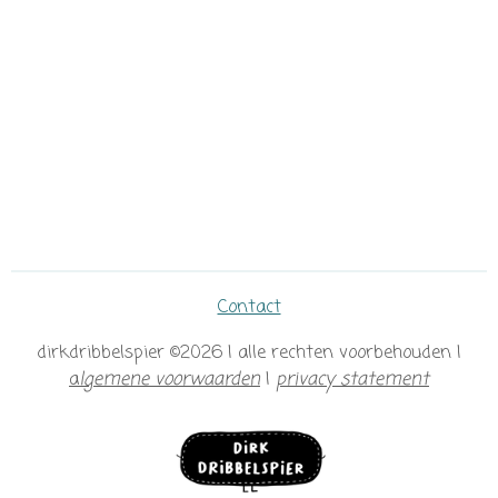
Contact
dirkdribbelspier ©2026 | alle rechten voorbehouden |
a
lgemene voorwaarden
|
privacy statement