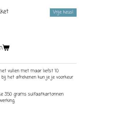
kket
Vrije keus!
n
 het vullen met maar liefst 10
 bij het afrekenen kun je je voorkeur
kke 350 grams sulfaatkartonnen
werking.