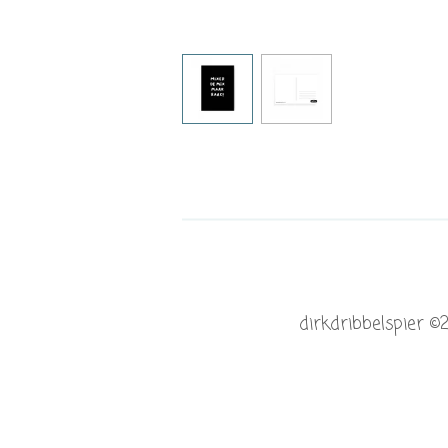
dirkdribbelspier ©