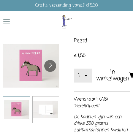
Gratis verzending vanaf €15,00
Ga
direct
naar
de
hoofdinhoud
Peerd
€ 1,50
In
winkelwagen
Wenskaart (A6)
'Gefelicipeerd'
De kaarten zijn van een
dikke 350 grams
sulfaatkartonnen kwaliteit