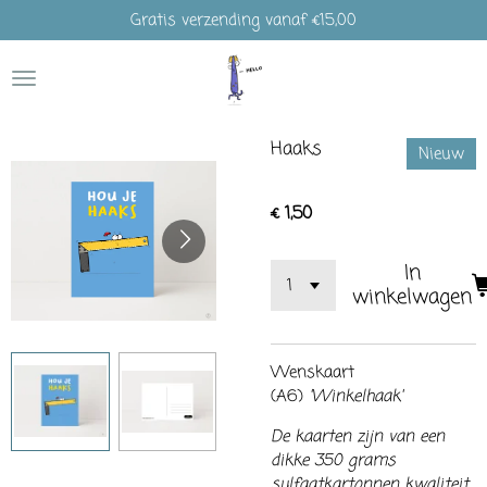
Gratis verzending vanaf €15,00
Ga
direct
naar
de
hoofdinhoud
Haaks
Nieuw
€ 1,50
In
winkelwagen
Wenskaart
(A6)
'Winkelhaak'
De kaarten zijn van een
dikke 350 grams
sulfaatkartonnen kwaliteit